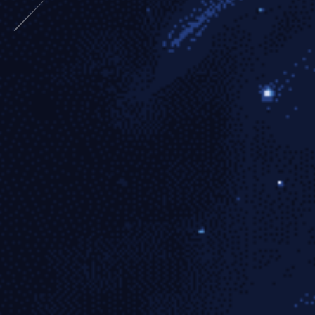
运动的热爱，也表明
联盟瞩目的焦点。
为了创造这个新纪录
节都经过精心策划，
设施，如餐饮区、休
值得一提的是，这样
支持自己的球队，与
4、未来发
面对如此火爆的人气
更多年轻人的参与，
年培训方面投入更大
同时，中超各方利益