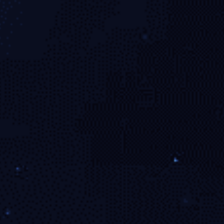
下一篇：
季后赛突破上篮命中率排行榜骑士